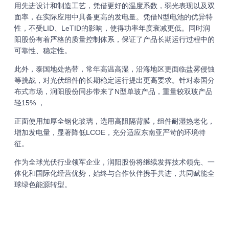
用先进设计和制造工艺，凭借更好的温度系数，弱光表现以及双
面率，在实际应用中具备更高的发电量。凭借N型电池的优异特
性，不受LID、LeTID的影响，使得功率年度衰减更低。同时润
阳股份有着严格的质量控制体系，保证了产品长期运行过程中的
可靠性、稳定性。
此外，泰国地处热带，常年高温高湿，沿海地区更面临盐雾侵蚀
等挑战，对光伏组件的长期稳定运行提出更高要求。针对泰国分
布式市场，润阳股份同步带来了N型单玻产品，重量较双玻产品
轻15% ，
正面使用加厚全钢化玻璃，选用高阻隔背膜，组件耐湿热老化，
增加发电量，显著降低LCOE，充分适应东南亚严苛的环境特
征。
作为全球光伏行业领军企业，润阳股份将继续发挥技术领先、一
体化和国际化经营优势，始终与合作伙伴携手共进，共同赋能全
球绿色能源转型。