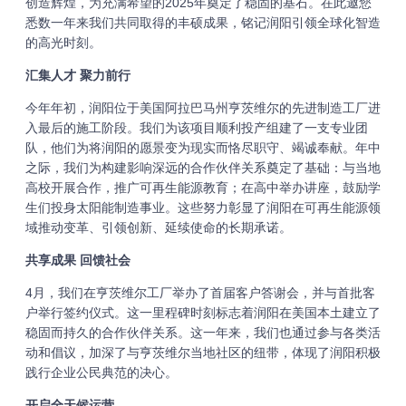
创造辉煌，为充满希望的2025年奠定了稳固的基石。在此邀您
悉数一年来我们共同取得的丰硕成果，铭记润阳引领全球化智造
的高光时刻。
汇集人才 聚力前行
今年年初，润阳位于美国阿拉巴马州亨茨维尔的先进制造工厂进
入最后的施工阶段。我们为该项目顺利投产组建了一支专业团
队，他们为将润阳的愿景变为现实而恪尽职守、竭诚奉献。年中
之际，我们为构建影响深远的合作伙伴关系奠定了基础：与当地
高校开展合作，推广可再生能源教育；在高中举办讲座，鼓励学
生们投身太阳能制造事业。这些努力彰显了润阳在可再生能源领
域推动变革、引领创新、延续使命的长期承诺。
共享成果 回馈社会
4月，我们在亨茨维尔工厂举办了首届客户答谢会，并与首批客
户举行签约仪式。这一里程碑时刻标志着润阳在美国本土建立了
稳固而持久的合作伙伴关系。这一年来，我们也通过参与各类活
动和倡议，加深了与亨茨维尔当地社区的纽带，体现了润阳积极
践行企业公民典范的决心。
开启全天候运营