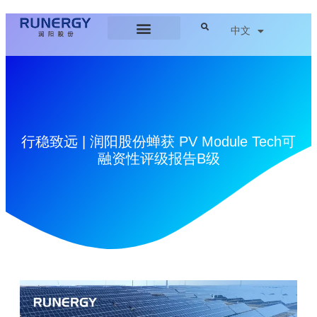
中文
行稳致远 | 润阳股份蝉获 PV Module Tech可
融资性评级报告B级